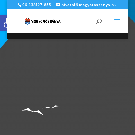
06-33/507-855
hivatal@mogyorosbanya.hu
Eszköztár megnyitása